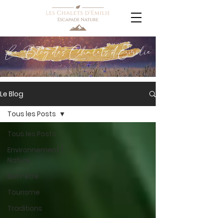
Le Blog des Chalets d'Emilie
Le Blog
Tous les Posts
Tous les Posts
Environnement /
Nature
Bien-être
Tourisme
Traditions