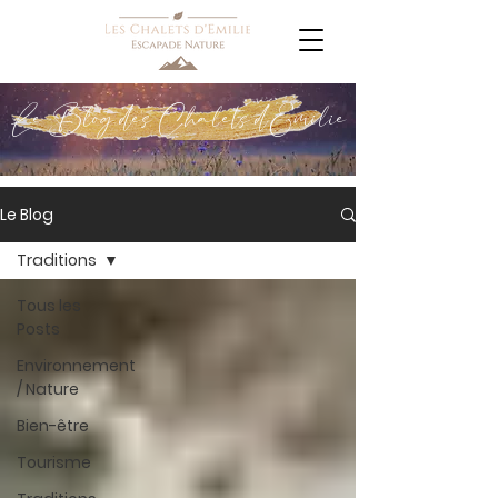
Le Blog des Chalets d'Emilie
Le Blog
Traditions
Tous les
Posts
Environnement
/ Nature
Bien-être
Tourisme