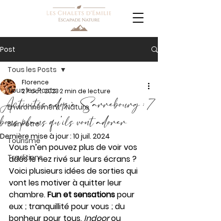
Post
Tous les Posts
Florence
Tous les Posts
27 oct. 2023
2 min de lecture
Activités ados à Sarrebourg : 7
Environnement / Nature
bons plans qu’ils vont adorer
Bien-être
Dernière mise à jour :
10 juil. 2024
Tourisme
Vous n’en pouvez plus de voir vos 
Traditions
ados le nez rivé sur leurs écrans ? 
Voici plusieurs idées de sorties qui 
vont les motiver à quitter leur 
chambre. 
Fun et sensations
 pour 
eux ; tranquillité pour vous ; du 
bonheur pour tous. 
Indoor
 ou 