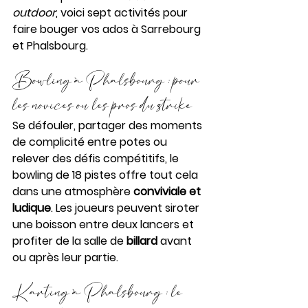
outdoor
, voici sept activités pour 
faire bouger vos ados à Sarrebourg 
et Phalsbourg. 
Bowling à Phalsbourg : pour 
les novices ou les pros du strike
Se défouler, partager des moments 
de complicité entre potes ou 
relever des défis compétitifs, le 
bowling de 18 pistes offre tout cela 
dans une atmosphère 
conviviale et 
ludique
. Les joueurs peuvent siroter 
une boisson entre deux lancers et 
profiter de la salle de 
billard
 avant 
ou après leur partie.
Karting à Phalsbourg : le 