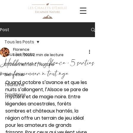
Post
Tous les Posts
Florence
Tous les Posts
1 oct. 2025
2 min de lecture
Halloween en Alsace : 5 sorties
Environnement / Nature
pour frissonner à tout âge
Bien-être
Quand octobre s’avance et que les 
Tourisme
nuits s’allongent, l’Alsace se pare de 
Traditions
mystère et de magie noire. Entre 
légendes ancestrales, forêts 
sombres et châteaux hantés, la 
région offre un terrain de jeu idéal 
pour les amateurs de grands 
frissons. Pour ceux qui veulent vivre 