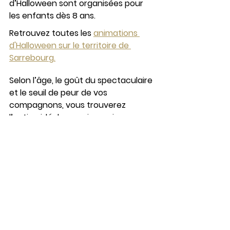
d’Halloween sont organisées pour 
les enfants dès 8 ans.
Retrouvez toutes les 
animations 
d'Halloween sur le territoire de 
Sarrebourg
.
Selon l’âge, le goût du spectaculaire 
et le seuil de peur de vos 
compagnons, vous trouverez 
l’option idéale parmi ces cinq 
expériences, pour frissonner un peu 
ou beaucoup à l’occasion 
d’Halloween en Alsace-Moselle. À 
vos déguisements ! 
Et pour vous remettre de vos 
émotions, 
les chalets d’Émilie
 vous 
attendent pour un séjour 
réconfortant. 