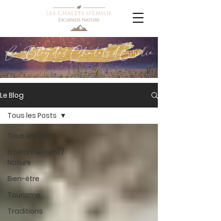
Le Blog des Chalets d'Emilie
Le Blog
Tous les Posts
Tous les Posts
Environnement /
Nature
Bien-être
Tourisme
Traditions