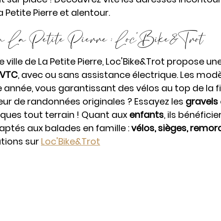
 Petite Pierre et alentour. 
s à La Petite Pierre : Loc'Bike&Trot 
e ville de La Petite Pierre, Loc'Bike&Trot propose une
 VTC
, avec ou sans assistance électrique. Les modè
année, vous garantissant des vélos au top de la fia
eur de randonnées originales ? Essayez les 
gravels
iques tout terrain ! Quant aux 
enfants
, ils bénéficie
tés aux balades en famille : 
vélos, sièges, remo
tions sur 
Loc'Bike&Trot