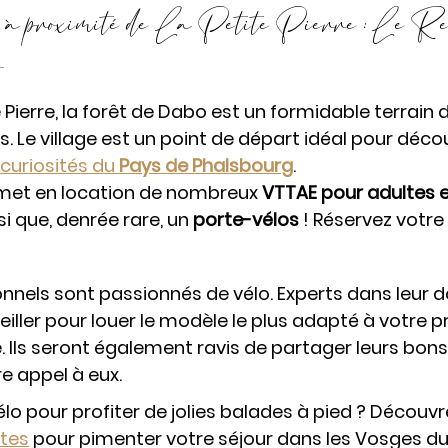
o à proximité de La Petite Pierre : Le Re
 
 Pierre, la forêt de Dabo est un formidable terrain de
s. Le village est un point de départ idéal pour découv
 curiosités du 
Pays de Phalsbourg
.
 met en location de nombreux 
VTTAE pour adultes 
si que, denrée rare, un 
porte-vélos
 ! Réservez votre
nnels sont passionnés de vélo. Experts dans leur do
iller pour louer le modèle le plus adapté à votre pr
 Ils seront également ravis de partager leurs bons 
re appel à eux.
élo pour profiter de jolies balades à pied ? Découvr
tes
 pour pimenter votre séjour dans les Vosges du