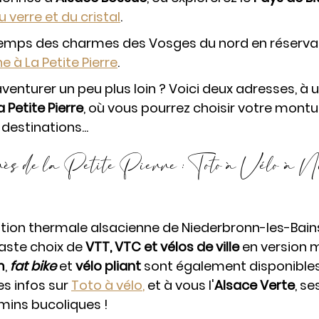
u verre et du cristal
. 
gtemps des charmes des Vosges du nord en réserva
e à La Petite Pierre
. 
venturer un peu plus loin ? Voici deux adresses, à u
 Petite Pierre
, où vous pourrez choisir votre montu
destinations...
près de la Petite Pierre : Toto à Vélo ,à N
tation thermale alsacienne de Niederbronn-les-Bains
aste choix de 
VTT, VTC et vélos de ville
 en version 
m
, 
fat bike
 et 
vélo pliant
 sont également disponibles 
s infos sur 
Toto à vélo
,
 et à vous l'
Alsace Verte
, se
emins bucoliques !