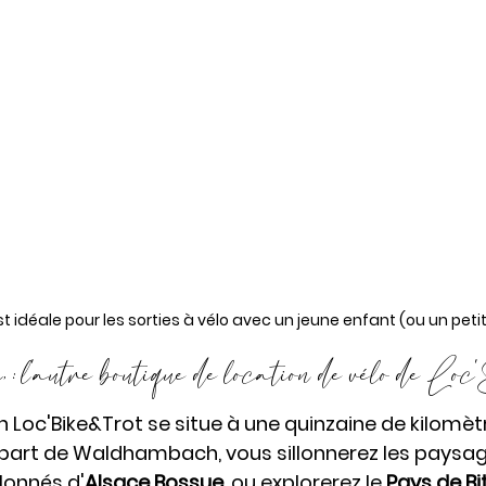
st idéale pour les sorties à vélo avec un jeune enfant (ou un peti
l'autre boutique de location de vélo de L
Loc'Bike&Trot se situe à une quinzaine de kilomètr
départ de Waldhambach, vous sillonnerez les paysag
lonnés d'
Alsace Bossue
, ou explorerez le 
Pays de Bi