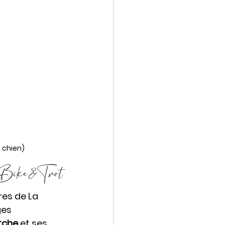
t chien)
oc'Bike&Trot
es de La 
es 
tche
 et ses 