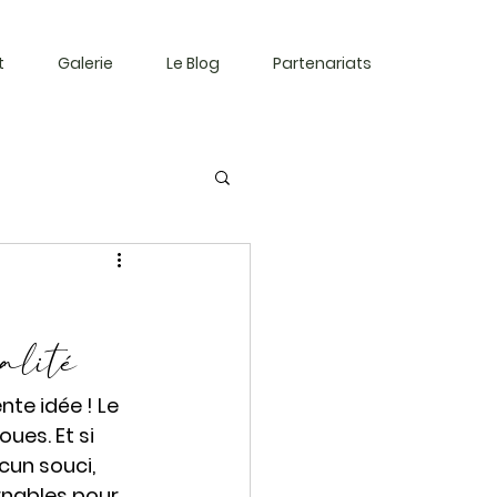
t
Galerie
Le Blog
Partenariats
alité
nte idée ! Le 
ues. Et si 
cun souci, 
rnables pour 