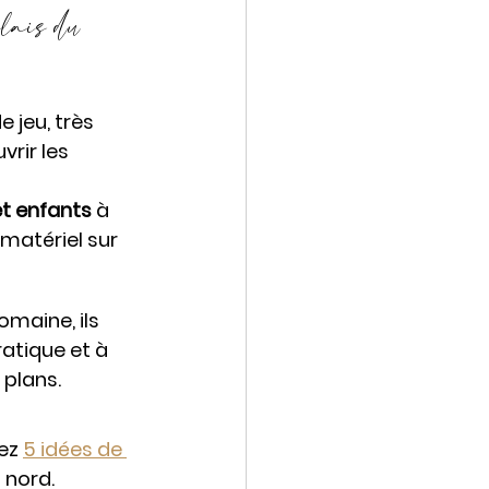
lais du 
 jeu, très 
rir les 
et enfants
 à 
 matériel sur 
maine, ils 
atique et à 
plans. 
ez 
5 idées de 
 nord. 