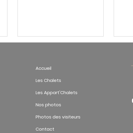
Accueil
Les Chalets
Les Appart'Chalets
Base VTT de la Petite
Mosel
Pierre : des circuits pour tous les
régio
Nos photos
vététistes
réserv
Photos des visiteurs
Contact