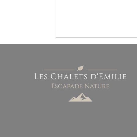
Label « valeurs parc naturel
régional » : la marque du tourisme
écoresponsable en Alsace