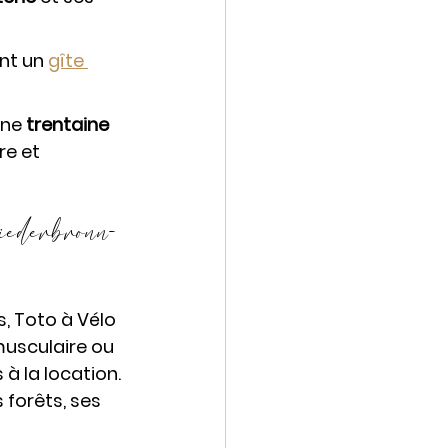
nt un 
gîte 
ne 
trentaine 
re et 
iederbronn-
, Toto à Vélo 
musculaire ou 
à la location.
s forêts, ses 