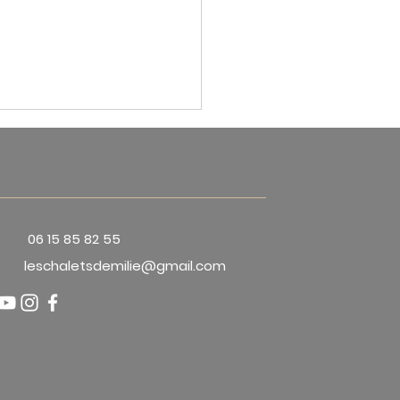
06 15 85 82 55
leschaletsdemilie@gmail.com
le sud et Parc naturel
nal des Vosges du nord,
es de biosphère de l’Unesco