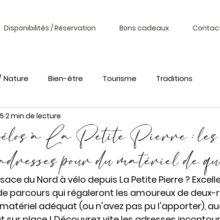
Disponibilités / Réservation
Bons cadeaux
Contac
/ Nature
Bien-être
Tourisme
Traditions
25
2 min de lecture
vélos à La Petite Pierre : les
adresses pour du matériel de qu
lsace du Nord à vélo depuis La Petite Pierre ? Excelle
 de parcours qui régaleront les amoureux de deux-ro
 matériel adéquat (ou n'avez pas pu l'apporter), au
t sur place ! Découvrez vite les adresses incontou