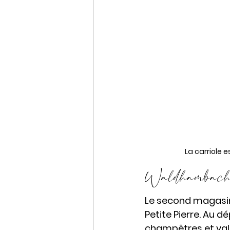
La carriole e
Waldhambach, : 
Le second magasin 
Petite Pierre. Au 
champêtres et val