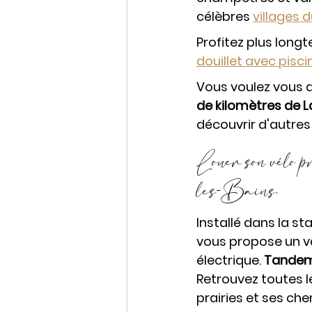
célèbres 
villages d
Profitez plus lon
douillet avec piscin
Vous voulez vous a
de kilomètres de La
découvrir d'autres 
Louer son vélo 
les-Bains, 
Installé dans la s
vous propose un v
électrique. 
Tande
Retrouvez toutes le
prairies et ses ch