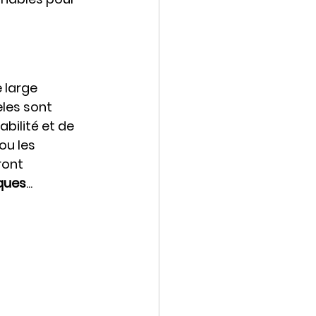
 large 
les sont 
bilité et de 
 ou les 
ront 
rques
...