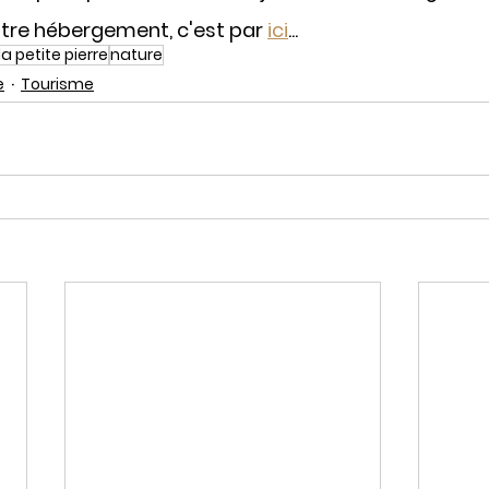
otre hébergement, c'est par 
ici
...
la petite pierre
nature
e
Tourisme