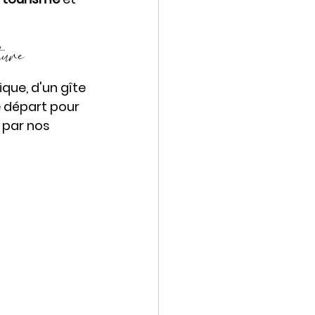
ure 
ue, d'un gîte 
e départ pour 
 par nos 