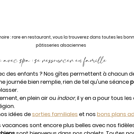
 noire : rare en restaurant, vous la trouverez dans toutes les bon
pâtisseries alsaciennes
avec spa : se ressourcer en famille
ec des enfants ? Nos gîtes permettent à chacun de
e journée bien remplie, rien de tel qu'une séance 
p
lasser. 
tement, en plein air ou 
indoor
, il y en a pour tous le
égion.
os idées de 
sorties familiales
 et nos 
bons plans a
es vacances sont encore plus belles avec nos fidèles
chiens 
sont bienvenus dans nos chalets. Toutes nos