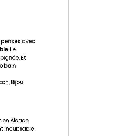
é pensés avec 
ble
. Le 
soignée. Et 
 bain 
on, Bijou, 
 en Alsace 
t inoubliable !