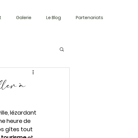
t
Galerie
Le Blog
Partenariats
ller à
le, lézardant 
 une heure de 
s gîtes tout 
 tourisme
 et 