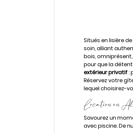
Situés en lisière de
soin, alliant auth
bois, omniprésent,
pour que la détente
extérieur privatif
 :
Réservez votre gît
lequel choisirez-v
Location en Alsa
Savourez un momen
avec piscine. De nui