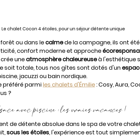
Le chalet Cocon 4 étoiles, pour un séjour détente unique 
 forêt ou dans le 
calme 
de la campagne, ils ont ét
enticité, confort moderne et approche 
écoresponsa
 crée une 
atmosphère chaleureuse
 à l'esthétique 
 soit totale, tous nos gîtes sont dotés d'un 
espace
 piscine, jacuzzi ou bain nordique.
e préféré parmi 
les chalets d'Émilie
 : Cosy, Aura, Coc
ous ?
ce avec piscine : les vraies 
vacances 
!
t de détente absolue dans le spa de votre chalet
t, 
sous les étoiles
, l'expérience est tout simplemen