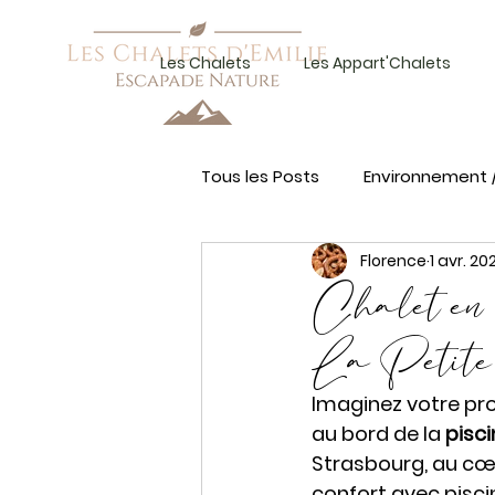
Les Chalets
Les Appart'Chalets
Tous les Posts
Environnement 
Florence
1 avr. 20
Chalet en 
La Petite
Imaginez votre pro
au bord de la 
pisci
Strasbourg, au cœu
confort avec pisci