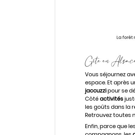
La forêt
Gîte en Alsace 
Vous séjournez av
espace. Et après un
jaccuzzi 
pour se dé
Côté
activités
 jus
les goûts dans la r
Retrouvez toutes n
Enfin, parce que l
compagnons, les 