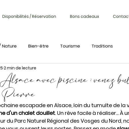
Disponibilités / Réservation
Bons cadeaux
Contac
/ Nature
Bien-être
Tourisme
Traditions
25
2 min de lecture
Alsace avec piscine : venez bu
 Pierre
chaine escapade en Alsace, loin du tumulte de la vil
ne d'un chalet douillet
. Un rêve facile à réaliser... À
r du Parc Naturel Régional des Vosges du Nord, no
ne vous ouvrent leurs portes. Passez en mode 
slow