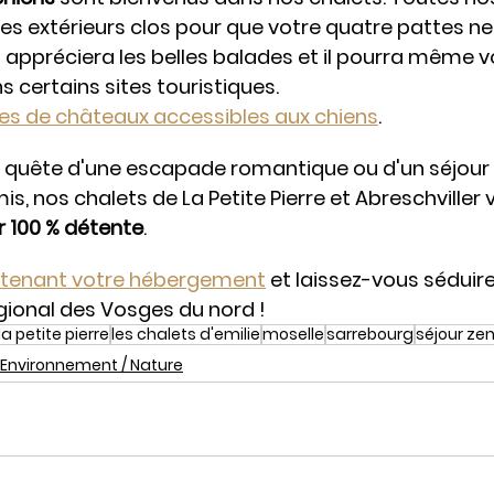
s extérieurs clos pour que votre quatre pattes ne
si appréciera les belles balades et il pourra même v
certains sites touristiques.
tes de châteaux accessibles aux chien
s
.
 quête d'une escapade romantique ou d'un séjour c
is, nos chalets de La Petite Pierre et Abreschviller 
r 100 % détente
.
tenant votre 
hébergement
 et laissez-vous séduir
gional des Vosges du nord !
la petite pierre
les chalets d'emilie
moselle
sarrebourg
séjour ze
Environnement / Nature