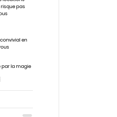
 risque pas 
ous 
onvivial en 
vous 
e par la magie 
n