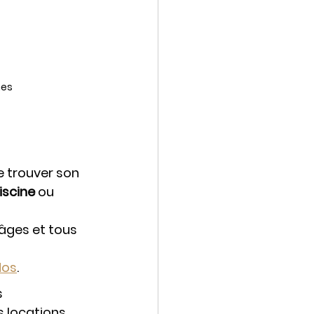
nes 
 trouver son 
iscine 
ou 
s âges et tous 
dos
.
 
 locations 