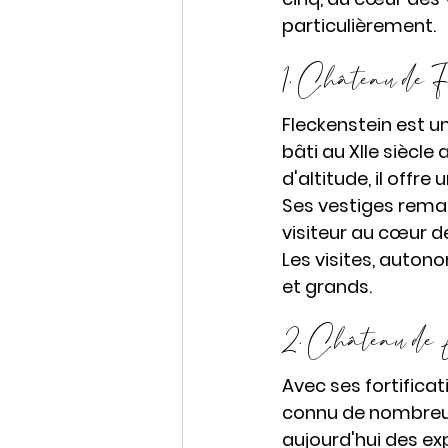
particulièrement.  
1. Château de Fl
Fleckenstein est u
bâti au XIIe siècl
d'altitude, il offr
Ses vestiges rema
visiteur au cœur d
Les visites, auton
et grands.
2. Château de Li
Avec ses fortifica
connu de nombreuse
aujourd'hui des ex