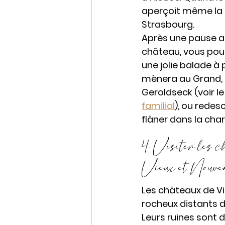
aperçoit même la 
Strasbourg. 
Après une pause a
château, vous pour
une jolie balade à 
mènera au Grand, p
Geroldseck (voir le
familial
), ou redes
flâner dans la cha
4. Visiter les c
Vieux et Nouve
Les châteaux de Vi
rocheux distants de
Leurs ruines sont 