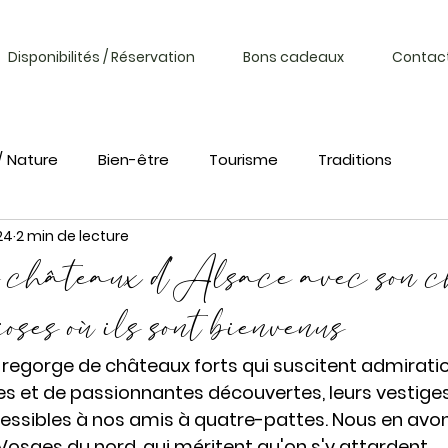
Disponibilités / Réservation
Bons cadeaux
Contac
/ Nature
Bien-être
Tourisme
Traditions
24
2 min de lecture
 châteaux d'Alsace avec son c
oses où ils sont bienvenus
 regorge de châteaux forts qui suscitent admiration
s et de passionnantes découvertes, leurs vestiges
ssibles à nos amis à quatre-pattes. Nous en avon
Vosges du nord, qui méritent qu'on s'y attardent 