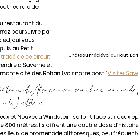
cathédrale de 
u restaurant du 
rez poursuivre par 
pied, qui vous 
uis au Petit 
Château médiéval du Haut-Barr
 
tracé de ce circuit 
cendre à Saverne et 
rmante cité des Rohan (voir notre post "
Visiter Sav
hâteaux d’Alsace avec son chien : un air de
au Windstein
eux et Nouveau Windstein, se font face sur deux é
 800 mètres. Ils offrent une double dose d’histoire
des lieux de promenade pittoresques, peu fréquent