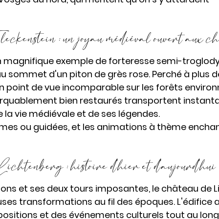
eckenstein : un joyau médiéval ouvert aux c
n magnifique exemple de forteresse semi-troglodyti
e au sommet d'un piton de grès rose. Perché à plus 
e un point de vue incomparable sur les forêts environ
rquablement bien restaurés transportent instant
e la vie médiévale et de ses légendes.
omes ou guidées, et les animations à thème enchan
chtenberg : histoire d'hier et d'aujourd'hui 
tions et ses deux tours imposantes, le château de L
s transformations au fil des époques. L'édifice a
positions et des événements culturels tout au long 