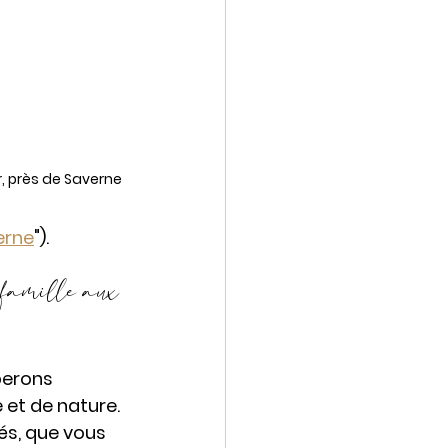
, près de Saverne
erne
").
 famille aux 
perons 
 et de nature. 
és, que vous 