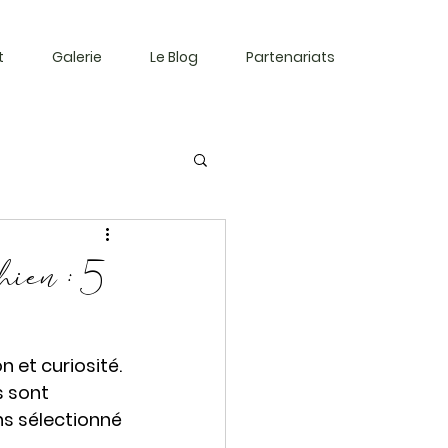
t
Galerie
Le Blog
Partenariats
hien : 5
 et curiosité. 
 sont 
s sélectionné 