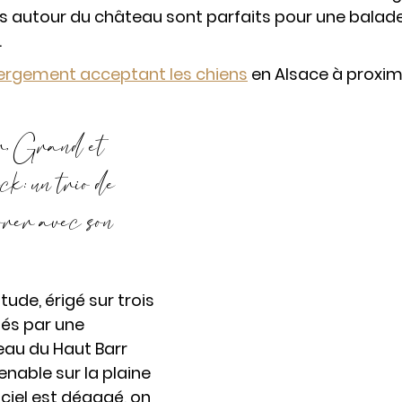
s autour du château sont parfaits pour une balade
.
ergement acceptant les chiens
 en Alsace à proxim
 Grand et 
k: un trio de 
rer avec son 
tude, érigé sur trois 
iés par une 
eau du Haut Barr 
nable sur la plaine 
ciel est dégagé, on 