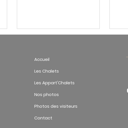
Accueil
Les Chalets
Les Appart'Chalets
Visiter Saverne : les 6 plus beaux
Visit
sites à découvrir
destin
Nos photos
saison
Photos des visiteurs
Contact