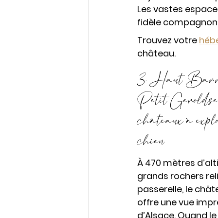
Les vastes espace
fidèle compagnon
Trouvez votre 
héb
château.
3. Haut Barr,
Petit Geroldsec
châteaux à explo
chien
À 470 mètres d’alti
grands rochers rel
passerelle, 
le chât
offre une vue impre
d’Alsace.
Quand le 