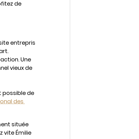
fitez de 
ite entrepris 
rt. 
 action. Une 
el vieux de 
 possible de 
ional des 
ment située 
 vite Émilie 