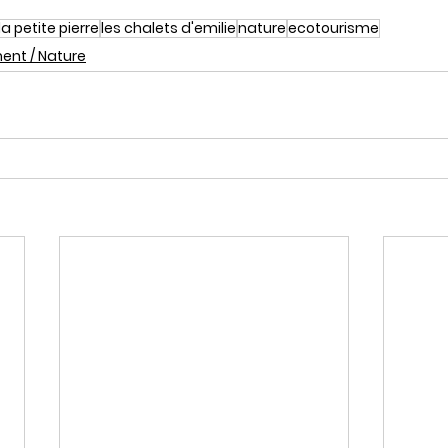
la petite pierre
les chalets d'emilie
nature
ecotourisme
ent / Nature