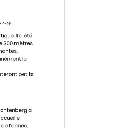
hiens
que. Il a été 
de 300 mètres 
nantes. 
anément le 
teront petits 
ichtenberg a 
ccueille 
de l’année. 