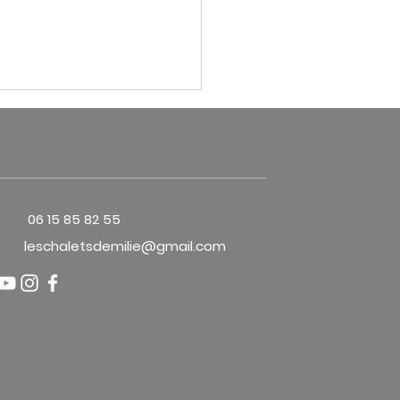
06 15 85 82 55
leschaletsdemilie@gmail.com
er La Petite Pierre :
ation de charme en toutes
s