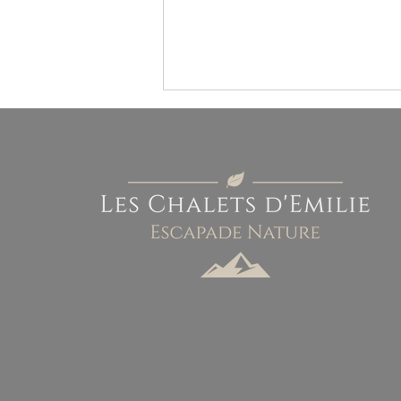
Quoi faire à La Petite Pierre :
5 balades insolites pour toute la
famille