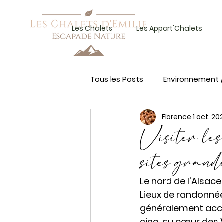
Les Chalets
Les Appart'Chalets
Tous les Posts
Environnement 
Florence
1 oct. 20
Visiter les
sites grandi
Le nord de l'Alsace
Lieux de randonnée
généralement acce
cinq, au cœur des 