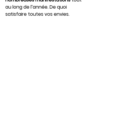
au long de l’année. De quoi 
satisfaire toutes vos envies.
N’attendez plus pour découvrir 
cette perle alsacienne ! Planifiez 
dès maintenant votre visite à 
Saverne et cliquez ici pour 
réserver 
votre séjour dans un chalet en 
Alsace
.
-
Pour approfondir votre visite de 
Saverne, 
ne manquez pas de 
découvrir le Mont-St-Michel 
alsacien
. Situé à proximité de 
Saverne, ce site offre une 
expérience unique, alliant histoire et 
paysages pittoresques. Pour plus 