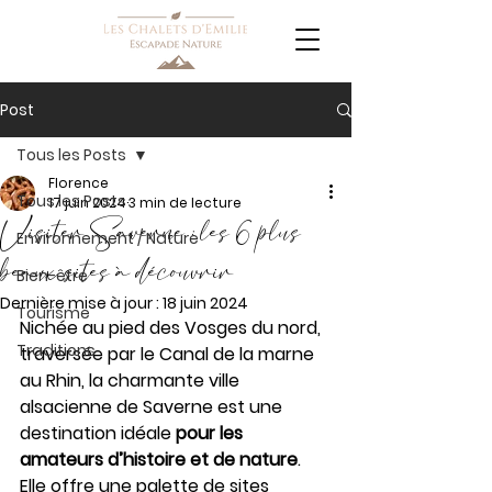
Post
Tous les Posts
Florence
Tous les Posts
17 juin 2024
3 min de lecture
Visiter Saverne : les 6 plus
Environnement / Nature
beaux sites à découvrir
Bien-être
Dernière mise à jour :
18 juin 2024
Tourisme
Nichée au pied des Vosges du nord, 
Traditions
traversée par le Canal de la marne 
au Rhin, la charmante ville 
alsacienne de Saverne est une 
destination idéale 
pour les 
amateurs d’histoire et de nature
. 
Elle offre une palette de sites 