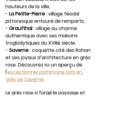
hauteurs de la ville,
- 
La Petite-Pierre
 : village féodal 
pittoresque entouré de remparts,
- 
Graufthal
 : village au charme 
authentique avec ses maisons 
troglodytiques du XVIIIè siècle,
- 
Saverne
 : coquette cité des Rohan 
et ses joyaux d’architecture en grès 
rose. Découvrez ici un aperçu de 
l'
exceptionnel patrimoine bâti en 
grès de Saverne
.
Le grès rose a forgé le paysage et 
les hommes et femmes d’un 
territoire authentique. Le Parc 
naturel régional des Vosges du nord 
offre aux visiteurs un cadre naturel 
préservé. Il recèle également un 