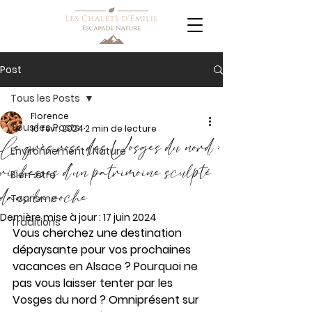
Post
Tous les Posts
Florence
Tous les Posts
16 févr. 2024
2 min de lecture
Le grès rose des Vosges du nord :
Environnement / Nature
richesses d’un patrimoine sculpté
Bien-être
dans la roche
Tourisme
Dernière mise à jour :
17 juin 2024
Traditions
Vous cherchez une destination 
dépaysante pour vos prochaines 
vacances en Alsace ? Pourquoi ne 
pas vous laisser tenter par les 
Vosges du nord ? Omniprésent sur 