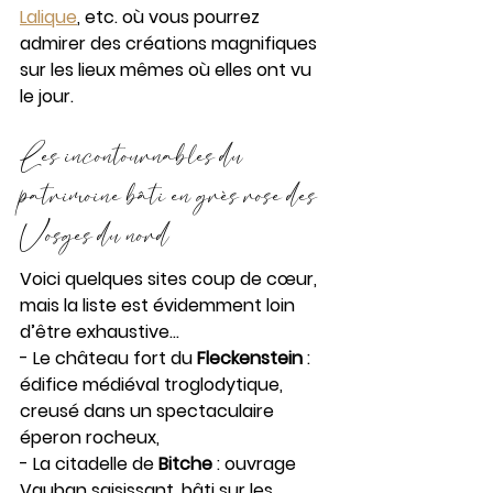
Lalique
, etc. où vous pourrez 
admirer des créations magnifiques 
sur les lieux mêmes où elles ont vu 
le jour.
Les incontournables du 
patrimoine bâti en grès rose des 
Vosges du nord
Voici quelques sites coup de cœur, 
mais la liste est évidemment loin 
d’être exhaustive…
- Le château fort du 
Fleckenstein
 : 
édifice médiéval troglodytique, 
creusé dans un spectaculaire 
éperon rocheux,
- La citadelle de 
Bitche
 : ouvrage 
Vauban saisissant, bâti sur les 