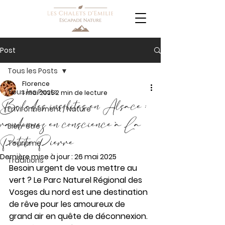
Post
Tous les Posts
Florence
Tous les Posts
1 mai 2025
2 min de lecture
Balades insolites en Alsace :
Environnement / Nature
randonnez en conscience à La
Bien-être
Petite Pierre
Tourisme
Dernière mise à jour :
26 mai 2025
Traditions
Besoin urgent de vous mettre au 
vert ? Le Parc Naturel Régional des 
Vosges du nord est une destination 
de rêve pour les amoureux de 
grand air en quête de déconnexion. 