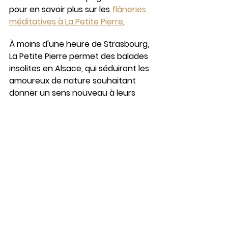
pour en savoir plus sur les 
flâneries 
méditatives à La Petite Pierre
, 
À moins d'une heure de Strasbourg, 
La Petite Pierre permet des balades 
insolites en Alsace, qui séduiront les 
amoureux de nature souhaitant 
donner un sens nouveau à leurs 
promenades. 
Et pour prolonger cette parenthèse 
de bien-être et de tranquillité dans 
cette magnifique région des 
Vosges du nord, réservez vite votre 
chalet de vacances à La Petite 
Pierre
 en Alsace.
alsace
vosges du nord
la petite pierre
nature
environnement
séjour zen