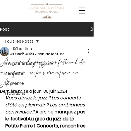
Post
Tous les Posts
Sébastien
Tous les Posts
17 oct. 2023
2 min de lecture
Au grès du jazz : un festival de
Environnement / Nature
musique à ne pas manquer en
Bien-être
Alsace
Tourisme
Dernière mise à jour :
30 juin 2024
Traditions
Vous aimez le jazz ? Les concerts 
d’été en plein-air ? Les ambiances 
conviviales ?
 Alors ne manquez pas 
le 
festival Au grès du jazz de La 
Petite Pierre
 ! 
Concerts, rencontres 