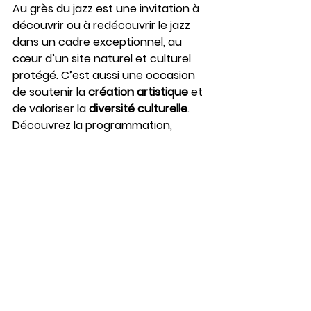
Au grès du jazz est une invitation à 
découvrir ou à redécouvrir le jazz 
dans un cadre exceptionnel, au 
cœur d’un site naturel et culturel 
protégé. C’est aussi une occasion 
de soutenir la 
création artistique
 et 
de valoriser la
 diversité culturelle
. 
Découvrez la programmation, 
achetez vite vos billets et réservez 
votre hébergement dans l’un de 
nos 
gîtes nature à La Petite Pierre
ou 
chalets zen à Weiterswiller
. Vous 
profiterez pleinement de votre 
séjour et du 
festival de musique en 
Alsace Au grès du jazz
.
alsace
vosges du nord
la petite pierre